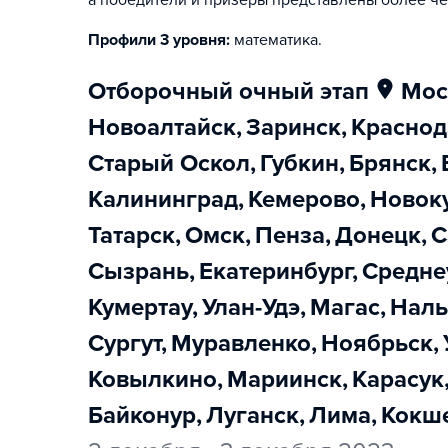
а победители и призеры представлены более че
Профили 3 уровня:
математика
.
отборочный очный этап
Мо
Новоалтайск
,
Заринск
,
Красно
Старый Оскол
,
Губкин
,
Брянск
,
Калининград
,
Кемерово
,
Новок
Татарск
,
Омск
,
Пенза
,
Донецк
,
Сызрань
,
Екатеринбург
,
Средн
Кумертау
,
Улан-Удэ
,
Магас
,
Нал
Сургут
,
Муравленко
,
Ноябрьск
,
Ковылкино
,
Мариинск
,
Карасук
Байконур
,
Луганск
,
Лима
,
Кокш