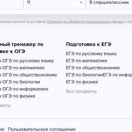
11
Я старшеклассник
нальных данных на условиях
Согласия на обработку персональных данных
и пр
тный тренажер по
Подготовка к ЕГЭ
вке к ОГЭ
ЕГЭ по русскому языку
р
ОГЭ по русскому языку
ЕГЭ по математике
р
ОГЭ по математике
ЕГЭ по обществознанию
р
ОГЭ по обществознанию
ЕГЭ по биологии
ЕГЭ по инфо
р
ОГЭ по биологии
ЕГЭ по физике
р
ОГЭ по информатике
Все предметы
р
ОГЭ по физике
дметы
ие
Пользовательское соглашение