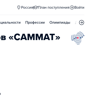
Россия
План поступления
Войти
циальности
Профессии
Олимпиады
Дни открытых д
ов «САММАТ»
я