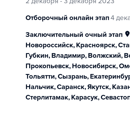
2 декабря - 3 декабря 2023
отборочный онлайн этап
4 дек
заключительный очный этап
Новороссийск
,
Красноярск
,
Ст
Губкин
,
Владимир
,
Волжский
,
Прокопьевск
,
Новосибирск
,
О
Тольятти
,
Сызрань
,
Екатеринбу
Нальчик
,
Саранск
,
Якутск
,
Каза
Стерлитамак
,
Карасук
,
Севасто