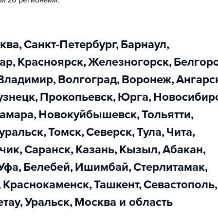
м 20 регионами.
сква
,
Санкт-Петербург
,
Барнаул
,
дар
,
Красноярск
,
Железногорск
,
Белгор
Владимир
,
Волгоград
,
Воронеж
,
Ангарс
узнецк
,
Прокопьевск
,
Юрга
,
Новосибир
Самара
,
Новокуйбышевск
,
Тольятти
,
еуральск
,
Томск
,
Северск
,
Тула
,
Чита
,
ьчик
,
Саранск
,
Казань
,
Кызыл
,
Абакан
,
Уфа
,
Белебей
,
Ишимбай
,
Стерлитамак
,
,
Краснокаменск
,
Ташкент
,
Севастополь
,
етау
,
Уральск
,
Москва и область