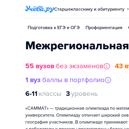
Старшекласснику и абитуриенту
Подготовка к ЕГЭ и ОГЭ
Профориентация
Межрегиональная
55 вузов
без экзаменов
43 в
1 вуз
баллы в портфолио
6-11
классы
3
уровень
«САММАТ» — традиционная олимпиада по матема
университета. Олимпиаду отличает широкий охв
география участников. В олимпиаде принимают 