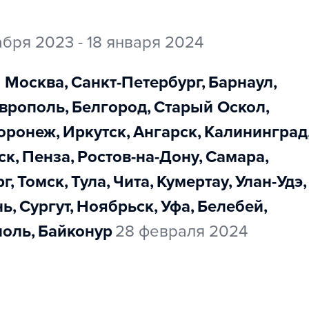
абря 2023 - 18 января 2024
Москва
,
Санкт-Петербург
,
Барнаул
,
аврополь
,
Белгород
,
Старый Оскол
,
Воронеж
,
Иркутск
,
Ангарск
,
Калининград
мск
,
Пенза
,
Ростов-на-Дону
,
Самара
,
рг
,
Томск
,
Тула
,
Чита
,
Кумертау
,
Улан-Удэ
,
нь
,
Сургут
,
Ноябрьск
,
Уфа
,
Белебей
,
поль
,
Байконур
28 февраля 2024