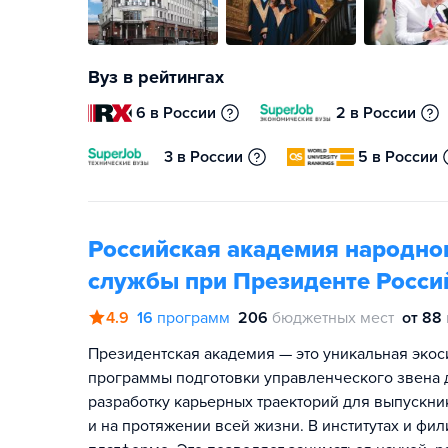
Вуз в рейтингах
6 в России
2 в России
3 в России
5 в России
Российская академия народног
службы при Президенте Росси
4.9
16
программ
206
бюджетных мест
от 88
Президентская академия — это уникальная экос
программы подготовки управленческого звена д
разработку карьерных траекторий для выпускник
и на протяжении всей жизни. В институтах и фи