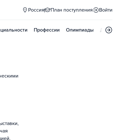
Россия
План поступления
Войти
циальности
Профессии
Олимпиады
Дни открытых д
рческими
ыставки,
ючая
цией.