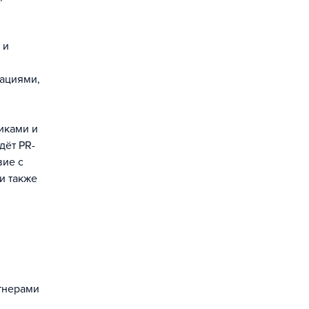
 и
зациями,
иками и
дёт PR-
вие с
и также
тнерами