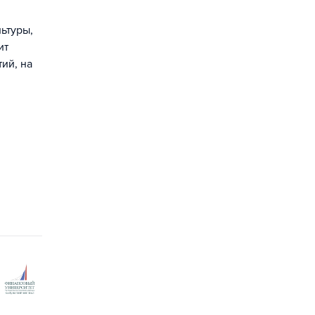
ьтуры,
ит
ий, на