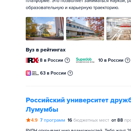
платформе. Это позволяет заниматься наукой, р
образовательную и карьерную траекторию.
Вуз в рейтингах
8 в России
10 в России
63 в России
Российский университет друж
Лумумбы
4.9
7
программ
16
бюджетных мест
от 88
пр
РУДН открывает мир возможностей. Тебя ждут 2