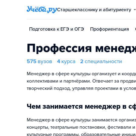
Старшекласснику и абитуриенту
Подготовка к ЕГЭ и ОГЭ
Профориентация
Профессия менедж
575
вузов
4
курса
2
специальности
Менеджер в сфере культуры организует и коорд
коллективами и партнёрами. Отвечает за продв
творческий подход, управляя проектами в усло
Чем занимается менеджер в с
Менеджер в сфере культуры занимается организ
концерты, театральные постановки, фестивали 
культурные программы, образовательные инициа