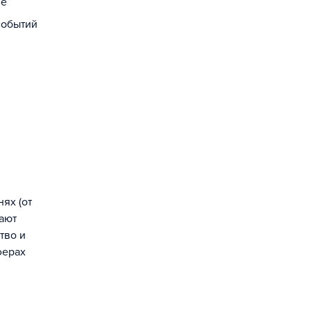
ие
событий
ях (от
ают
тво и
ферах