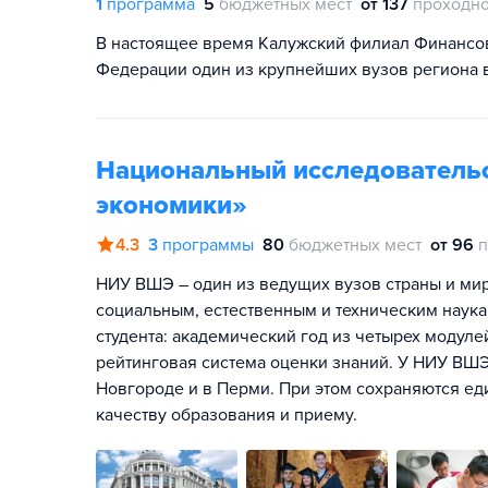
1
программа
5
бюджетных мест
от 137
проходно
В настоящее время Калужский филиал Финансов
Федерации один из крупнейших вузов региона 
Национальный исследователь
экономики»
4.3
3
программы
80
бюджетных мест
от 96
п
НИУ ВШЭ – один из ведущих вузов страны и мира
социальным, естественным и техническим наука
студента: академический год из четырех модул
рейтинговая система оценки знаний. У НИУ ВШЭ
Новгороде и в Перми. При этом сохраняются ед
качеству образования и приему.