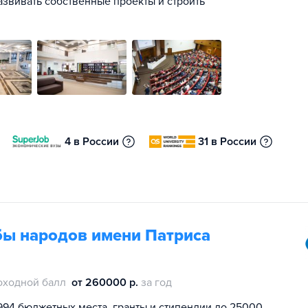
азвивать собственные проекты и строить
4 в России
31 в России
бы народов имени Патриса
оходной балл
от 260000 р.
за год
994 бюджетных места, гранты и стипендии до 25000