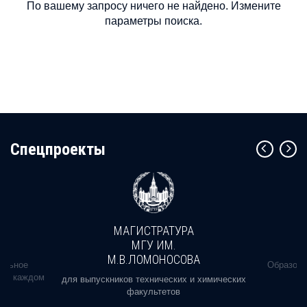
По вашему запросу ничего не найдено. Измените
параметры поиска.
Cпецпроекты
МАГИСТРАТУРА
МГУ ИМ.
М.В.ЛОМОНОСОВА
альное
Образова
ь в каждом
для выпускников технических и химических
факультетов