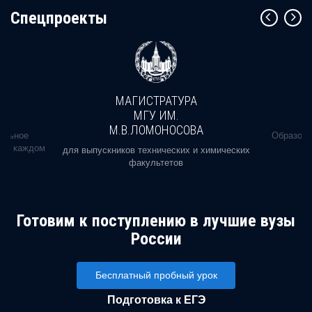
Cпецпроекты
МАГИСТРАТУРА
МГУ ИМ.
М.В.ЛОМОНОСОВА
альное
Образова
ь в каждом
для выпускников технических и химических
факультетов
Готовим к поступлению в лучшие вузы
России
Бесплатный пробный урок
Подготовка к ЕГЭ