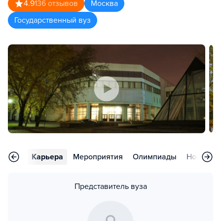
4.9
136
отзывов
Москва
Государственный вуз
тзывы
Карьера
Мероприятия
Олимпиады
Новости
Представитель вуза