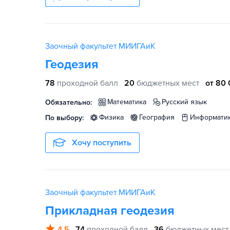
Заочный факультет МИИГАиК
Геодезия
78
проходной балл
20
бюджетных мест
от 80 
математика
русский язык
Обязательно:
физика
география
информати
По выбору:
Хочу поступить
Заочный факультет МИИГАиК
Прикладная геодезия
4.5
74
проходной балл
36
бюджетных мест