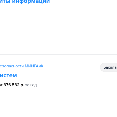
щиты информации
безопасности МИИГАиК
бакал
истем
от 376 532 р.
за год