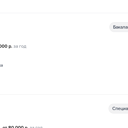
бакал
000 р.
за год
ка
специ
от 80 000 р.
за год