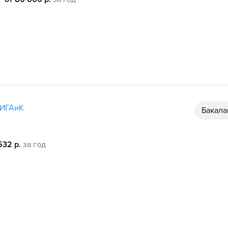
ИИГАиК
бакал
532 р.
за год