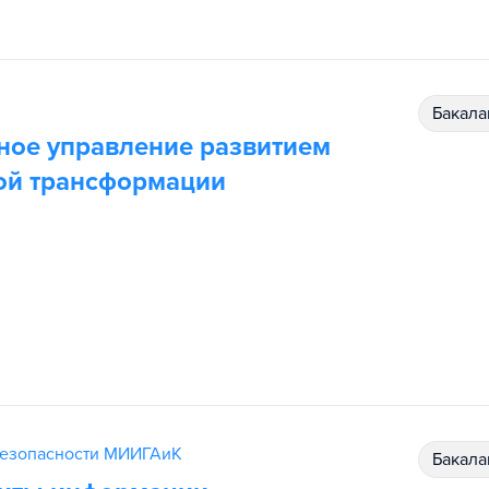
бакал
ное управление развитием
вой трансформации
безопасности МИИГАиК
бакал