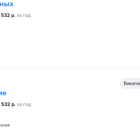
нных
 532 р.
за год
бакал
ие
 532 р.
за год
логия