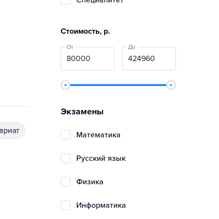
специалитет
Стоимость, р.
От
До
Экзамены
авриат
математика
русский язык
физика
информатика