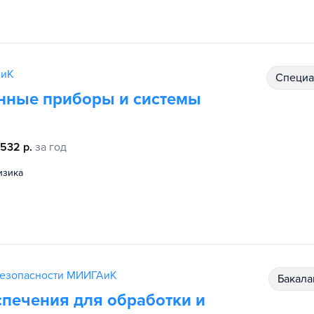
АиК
специ
онные приборы и системы
 532 р.
за год
физика
безопасности МИИГАиК
бакал
печения для обработки и