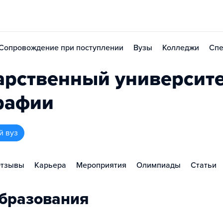
Сопровождение при поступлении
Вузы
Колледжи
Спе
арственный университ
графии
й вуз
тзывы
Карьера
Мероприятия
Олимпиады
Статьи
бразования