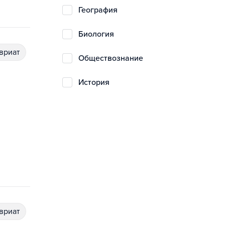
география
биология
авриат
обществознание
история
авриат