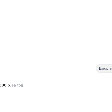
бакал
000 р.
за год