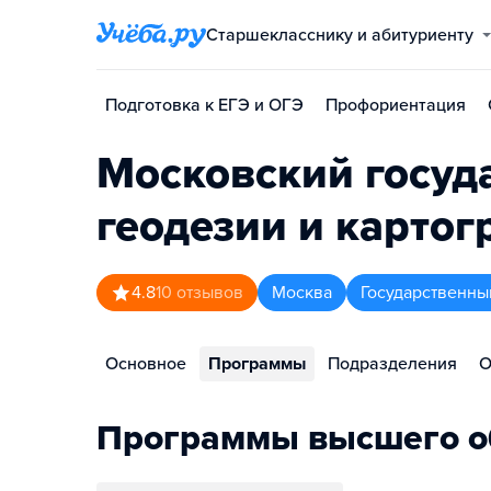
Старшекласснику и абитуриенту
Подготовка к ЕГЭ и ОГЭ
Профориентация
Московский госуд
геодезии и карто
4.8
10
отзывов
Москва
Государственны
Основное
Программы
Подразделения
О
Программы высшего о